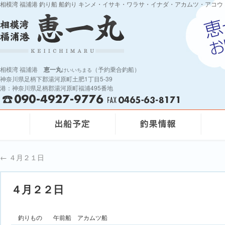
相模湾 福浦港 釣り船 船釣り キンメ・イサキ・ワラサ・イナダ・アカムツ・アコウ
相模湾 福浦港
恵一丸
（予約乗合釣船）
けいいちまる
神奈川県足柄下郡湯河原町土肥1丁目5-39
港：神奈川県足柄郡湯河原町福浦495番地
←
４月２１日
４月２２日
釣りもの
午前船 アカムツ船