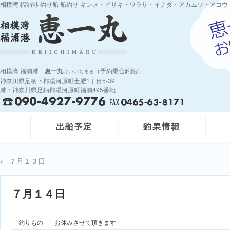
相模湾 福浦港 釣り船 船釣り キンメ・イサキ・ワラサ・イナダ・アカムツ・アコウ
相模湾 福浦港
恵一丸
（予約乗合釣船）
けいいちまる
神奈川県足柄下郡湯河原町土肥1丁目5-39
港：神奈川県足柄郡湯河原町福浦495番地
←
７月１３日
７月１４日
釣りもの
お休みさせて頂きます