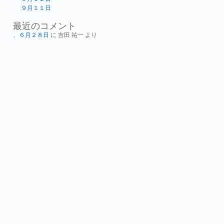
９月１１日
最近のコメント
、６月２８日
に
吉田 祐一
より