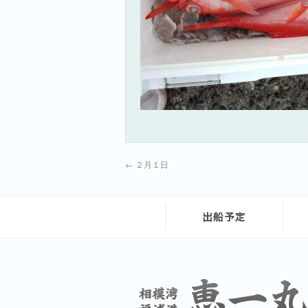
←
２月１日