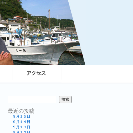
まる）
検索
最近の投稿
９月１５日
９月１４日
９月１３日
９月１２日