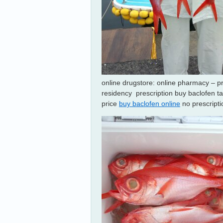
online drugstore: online pharmacy – pr
residency prescription buy baclofen ta
price
buy baclofen online
no prescripti