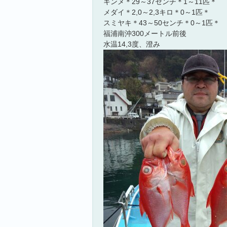
キンメ＊29～37センチ＊1～11匹＊
メダイ＊2,0～2,3キロ＊0～1匹＊
スミヤキ＊43～50センチ＊0～1匹＊
福浦南沖300メートル前後
水温14,3度、澄み