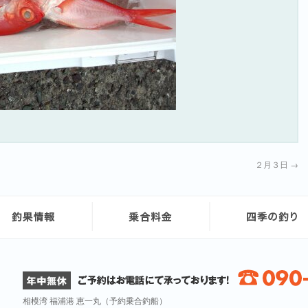
２月３日
→
相模湾 福浦港 恵一丸（予約乗合釣船）