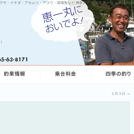
ワラサ・イナダ・アカムツ・アコウ・深海魚など 神奈川県 福浦港 恵一丸（けいいち
船）
２月３日
→