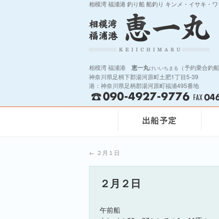
相模湾 福浦港 釣り船 船釣り キンメ・イサキ・
相模湾 福浦港
恵一丸
（予約乗合釣
けいいちまる
神奈川県足柄下郡湯河原町土肥1丁目5-39
港：神奈川県足柄郡湯河原町福浦495番地
←
２月１日
２月２日
午前船