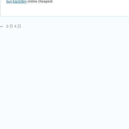
buy baclofen
online cheapest
←
３月４日