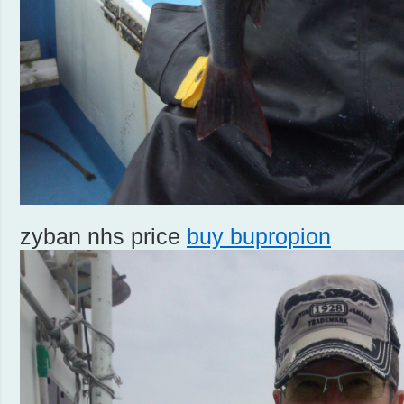
zyban nhs price
buy bupropion