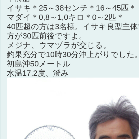
イサキ＊25～38センチ＊16～45匹＊
マダイ＊0,8～1,0キロ＊0～2匹＊
40匹超の方は3名様。イサキ良型主
方が30匹前後ですよ。
メジナ、ウマヅラが交じる。
釣果充分で10時30分沖上がりでした
初島沖50メートル
水温17,2度、澄み