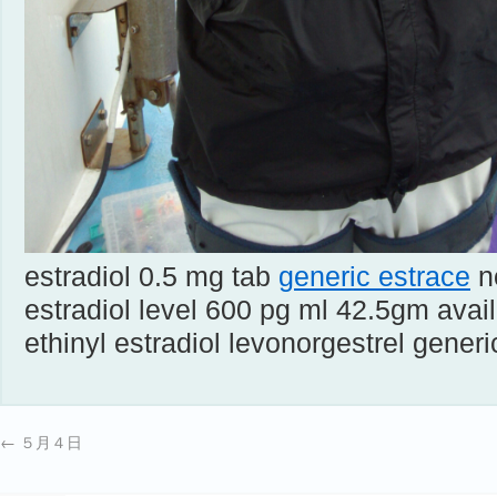
estradiol 0.5 mg tab
generic estrace
no
estradiol level 600 pg ml 42.5gm availa
ethinyl estradiol levonorgestrel gene
←
５月４日