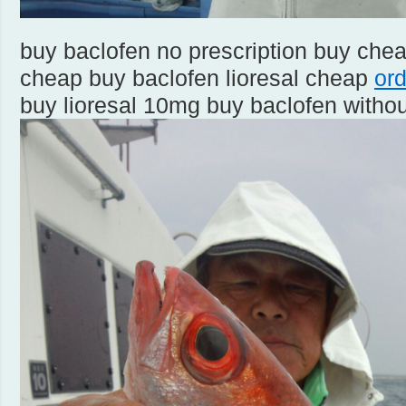
buy baclofen no prescription buy che
cheap buy baclofen lioresal cheap
ord
buy lioresal 10mg buy baclofen withou