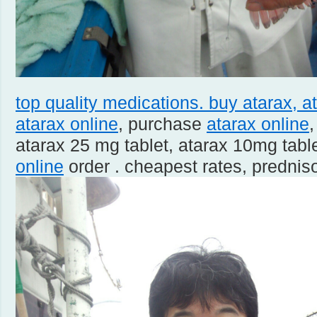
top quality medications. buy atarax,
a
atarax online
, purchase
atarax online
,
atarax 25 mg tablet, atarax 10mg tabl
online
order . cheapest rates, prednis