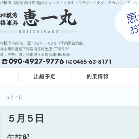
相模湾 福浦港 釣り船 船釣り キンメ・イサキ・ワラサ・イナダ・アカムツ・アコウ
相模湾 福浦港
恵一丸
（予約乗合釣船）
けいいちまる
神奈川県足柄下郡湯河原町土肥1丁目5-39
港：神奈川県足柄郡湯河原町福浦495番地
←
５月４日
５月５日
午前船