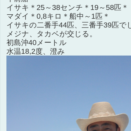
イサキ＊25～38センチ＊19～58匹＊
マダイ＊0,8キロ＊船中～1匹＊
イサキの二番手44匹、三番手39匹で
メジナ、タカベが交じる。
初島沖40メートル
水温18,2度、澄み