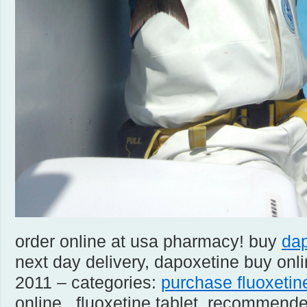
order online at usa pharmacy! buy
dap
next day delivery, dapoxetine buy onl
2011 – categories:
purchase fluoxetin
online , fluoxetine tablet, recommende