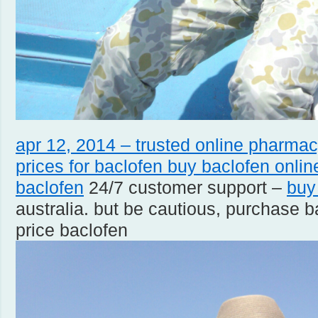
apr 12, 2014 – trusted online pharma
prices for baclofen buy baclofen onlin
baclofen
24/7 customer support –
buy
australia. but be cautious, purchase b
price baclofen