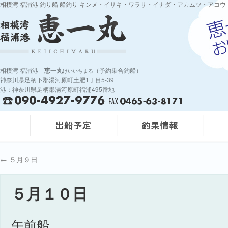
相模湾 福浦港 釣り船 船釣り キンメ・イサキ・ワラサ・イナダ・アカムツ・アコウ
相模湾 福浦港
恵一丸
（予約乗合釣船）
けいいちまる
神奈川県足柄下郡湯河原町土肥1丁目5-39
港：神奈川県足柄郡湯河原町福浦495番地
←
５月９日
５月１０日
午前船