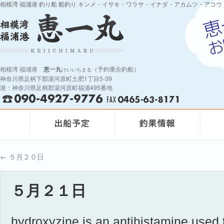
相模湾 福浦港 釣り船 船釣り キンメ・イサキ・ワラサ・イナダ・アカムツ・アコウ
相模湾 福浦港
恵一丸
（予約乗合釣船）
けいいちまる
神奈川県足柄下郡湯河原町土肥1丁目5-39
港：神奈川県足柄郡湯河原町福浦495番地
←
５月２０日
５月２１日
hydroxyzine is an antihistamine used t