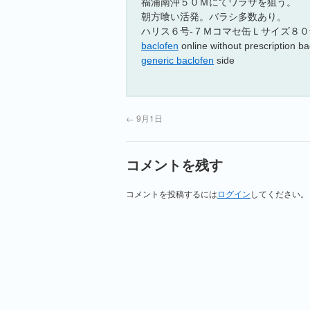
福浦南沖５０Ｍにてワラサを狙う。
朝方喰い活発。バラシ多数あり。
ハリス６号‐７Ｍコマセ缶Ｌサイズ８０号、水温２
baclofen
online without prescription bac
generic baclofen
side
←
9月1日
コメントを残す
コメントを投稿するには
ログイン
してください。