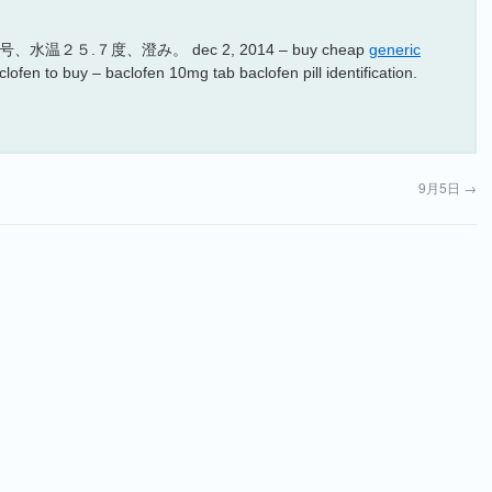
５.７度、澄み。 dec 2, 2014 – buy cheap
generic
lofen to buy – baclofen 10mg tab baclofen pill identification.
9月5日
→