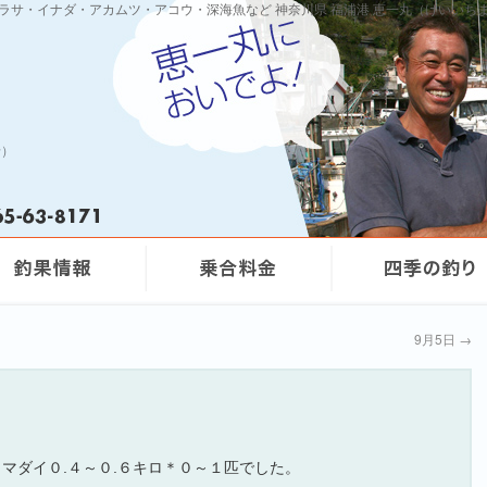
ワラサ・イナダ・アカムツ・アコウ・深海魚など 神奈川県 福浦港 恵一丸（けいいち
船）
9月5日
→
、マダイ０.４～０.６キロ＊０～１匹でした。