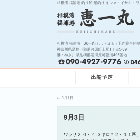
相模湾 福浦港 釣り船 船釣り キンメ・イサキ・
相模湾 福浦港
恵一丸
（予約乗合釣
けいいちまる
神奈川県足柄下郡湯河原町土肥1丁目5-39
港：神奈川県足柄郡湯河原町福浦495番地
←
9月1日
9月3日
ワラサ２.０～４.３キロ＊２～１１匹