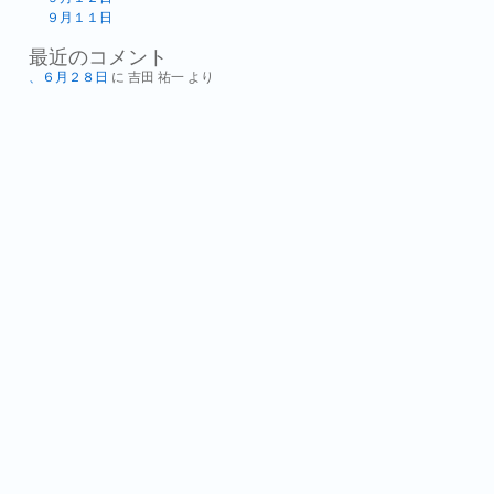
９月１１日
最近のコメント
、６月２８日
に
吉田 祐一
より