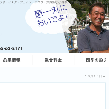
ワラサ・イナダ・アカムツ・アコウ・深海魚など 神奈川県 福浦港 恵一丸（けいいち
船）
１０月１０日
→