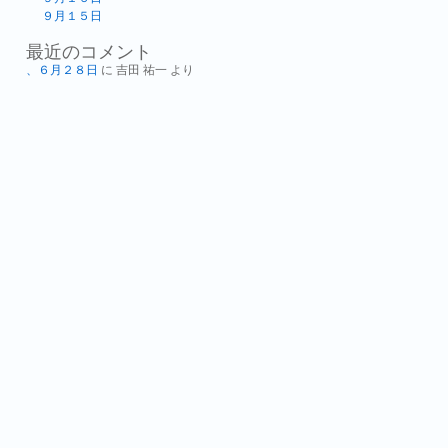
９月１５日
最近のコメント
、６月２８日
に
吉田 祐一
より