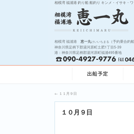
相模湾 福浦港 釣り船 船釣り キンメ・イサキ・
相模湾 福浦港
恵一丸
（予約乗合釣
けいいちまる
神奈川県足柄下郡湯河原町土肥1丁目5-39
港：神奈川県足柄郡湯河原町福浦495番地
←
１１月９日
１０月９日