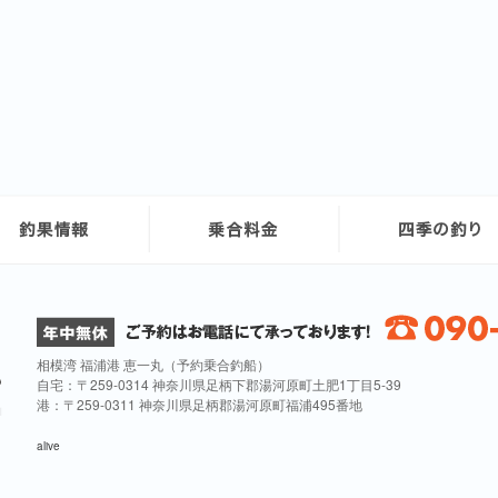
相模湾 福浦港 恵一丸（予約乗合釣船）
自宅：〒259-0314 神奈川県足柄下郡湯河原町土肥1丁目5-39
港：〒259-0311 神奈川県足柄郡湯河原町福浦495番地
alive