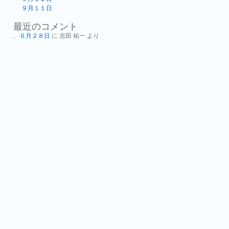
９月１１日
最近のコメント
、６月２８日
に
吉田 祐一
より