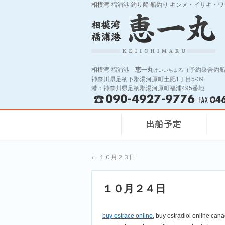
相模湾 福浦港 釣り船 船釣り キンメ・イサキ・
相模湾 福浦港
恵一丸
（予約乗合釣
けいいちまる
神奈川県足柄下郡湯河原町土肥1丁目5-39
港：神奈川県足柄郡湯河原町福浦495番地
←
１０月２３日
１０月２４日
buy estrace online
, buy estradiol online cana