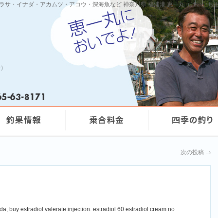
ワラサ・イナダ・アカムツ・アコウ・深海魚など 神奈川県 福浦港 恵一丸（けいいち
船）
次の投稿
→
da, buy estradiol valerate injection. estradiol 60 estradiol cream no