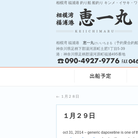
相模湾 福浦港 釣り船 船釣り キンメ・イサキ・
相模湾 福浦港
恵一丸
（予約乗合釣
けいいちまる
神奈川県足柄下郡湯河原町土肥1丁目5-39
港：神奈川県足柄郡湯河原町福浦495番地
←
１月２８日
１月２９日
oct 31, 2014 – generic dapoxetine is one of 