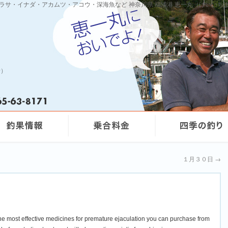
ワラサ・イナダ・アカムツ・アコウ・深海魚など 神奈川県 福浦港 恵一丸（けいいち
船）
１月３０日
→
the most effective medicines for premature ejaculation you can purchase from