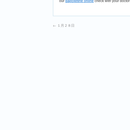
our
dapoxetine online
check with your doctor 
←
１月２８日