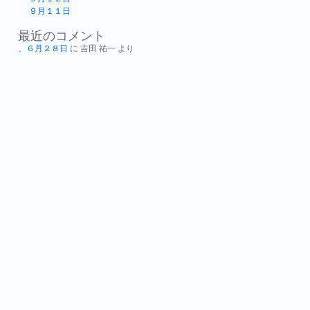
９月１１日
最近のコメント
、６月２８日
に
吉田 祐一
より