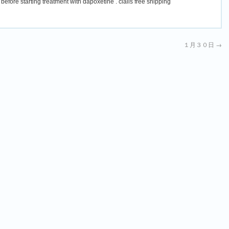
before starting treatment with dapoxetine . cialis free shipping
１月３０日
→