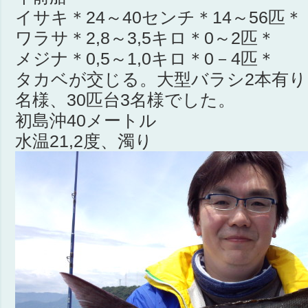
イサキ＊24～40センチ＊14～56匹＊
ワラサ＊2,8～3,5キロ＊0～2匹＊
メジナ＊0,5～1,0キロ＊0－4匹＊
タカベが交じる。大型バラシ2本有り
名様、30匹台3名様でした。
初島沖40メートル
水温21,2度、濁り