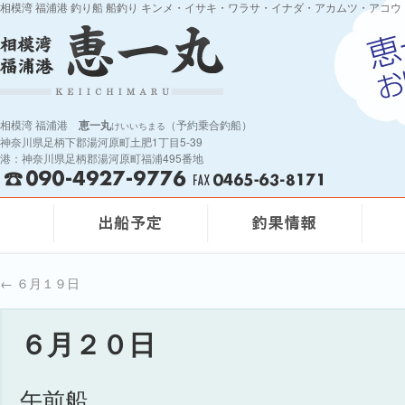
相模湾 福浦港 釣り船 船釣り キンメ・イサキ・ワラサ・イナダ・アカムツ・アコウ
相模湾 福浦港
恵一丸
（予約乗合釣船）
けいいちまる
神奈川県足柄下郡湯河原町土肥1丁目5-39
港：神奈川県足柄郡湯河原町福浦495番地
←
６月１９日
６月２０日
午前船