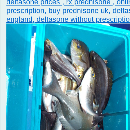
deltasone prices , rx prednisone , onl
prescription, buy prednisone uk, delt
england,
deltasone without prescripti