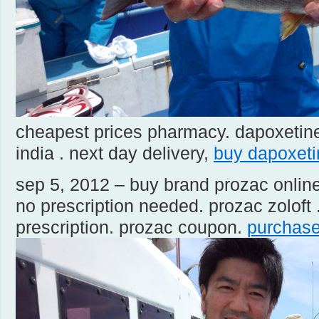
cheapest prices pharmacy. dapoxetin
india . next day delivery,
buy dapoxeti
sep 5, 2012 – buy brand prozac online
no prescription needed. prozac zoloft 
prescription. prozac coupon.
purchase