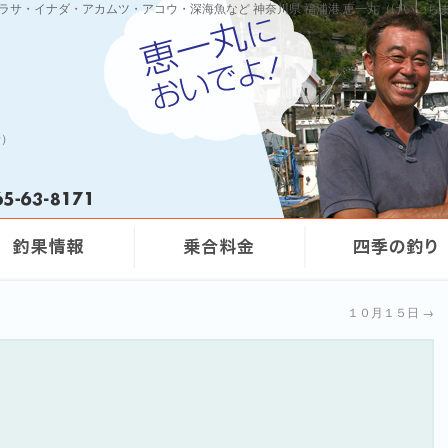
ワラサ・イナダ・アカムツ・アコウ・深海魚など 神奈川県 福浦港 恵一丸（けいいち
船）
１０月１５日
→