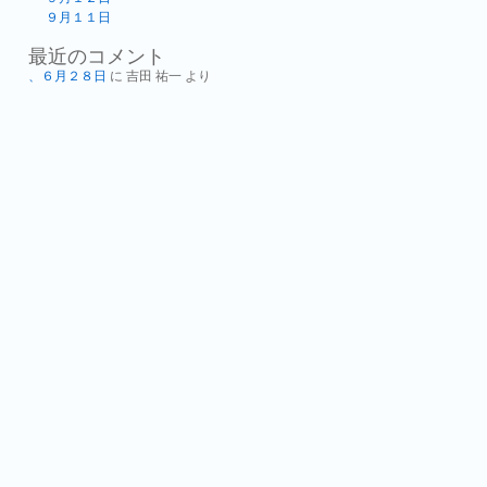
９月１１日
最近のコメント
、６月２８日
に
吉田 祐一
より