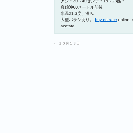
アジ＊30～40センチ＊18～23匹＊
真鶴沖60メートル前後
水温21.3度、澄み
大型バラシあり。
buy estrace
online, 
acetate.
←
１０月１３日