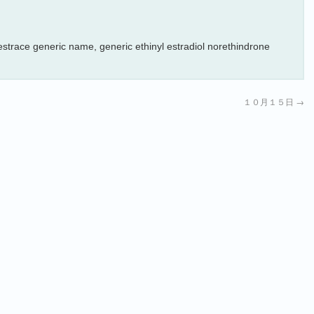
estrace generic name, generic ethinyl estradiol norethindrone
１０月１５日
→