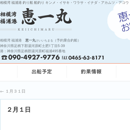
相模湾 福浦港 釣り船 船釣り キンメ・イサキ・ワラサ・イナダ・アカムツ・アコウ
相模湾 福浦港
恵一丸
（予約乗合釣船）
けいいちまる
神奈川県足柄下郡湯河原町土肥1丁目5-39
港：神奈川県足柄郡湯河原町福浦495番地
←
１月３１日
２月１日