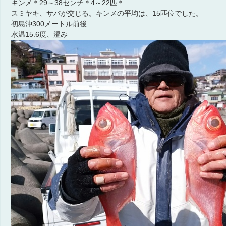
キンメ＊29～38センチ＊4～22匹＊
スミヤキ、サバが交じる。キンメの平均は、15匹位でした。
初島沖300メートル前後
水温15.6度、澄み