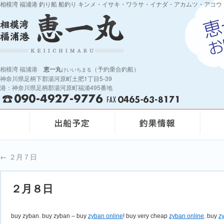
相模湾 福浦港 釣り船 船釣り キンメ・イサキ・ワラサ・イナダ・アカムツ・アコウ
相模湾 福浦港
恵一丸
（予約乗合釣船）
けいいちまる
神奈川県足柄下郡湯河原町土肥1丁目5-39
港：神奈川県足柄郡湯河原町福浦495番地
←
２月７日
２月８日
buy zyban. buy zyban – buy
zyban online
! buy very cheap
zyban online
. buy
z