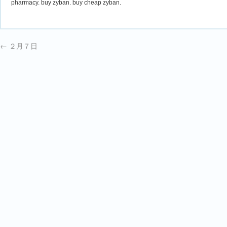
pharmacy. buy zyban. buy cheap zyban.
←
２月７日