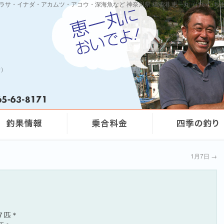
ワラサ・イナダ・アカムツ・アコウ・深海魚など 神奈川県 福浦港 恵一丸（けいいち
船）
1月7日
→
７匹＊