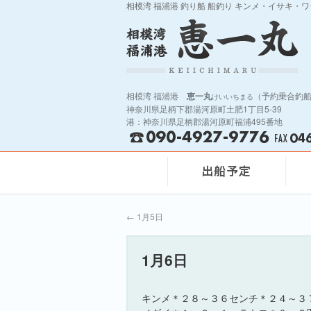
相模湾 福浦港 釣り船 船釣り キンメ・イサキ・
相模湾 福浦港
恵一丸
（予約乗合釣
けいいちまる
神奈川県足柄下郡湯河原町土肥1丁目5-39
港：神奈川県足柄郡湯河原町福浦495番地
←
1月5日
1月6日
キンメ＊２８～３６センチ＊２４～３