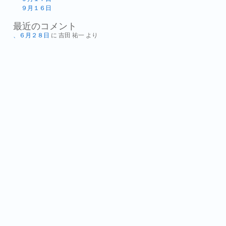
９月１６日
最近のコメント
、６月２８日
に
吉田 祐一
より