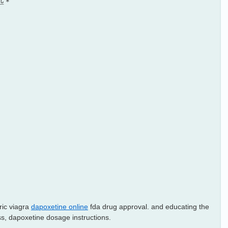
匹＊
ic viagra
dapoxetine online
fda drug approval. and educating the
s, dapoxetine dosage instructions.