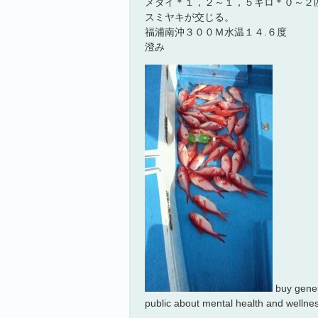
メダイ＊１，２～１，５キロ＊０～２
スミヤキが交じる。
福浦南沖３００Ｍ水温１４.６度
澄み
buy gener
public about mental health and wellnes