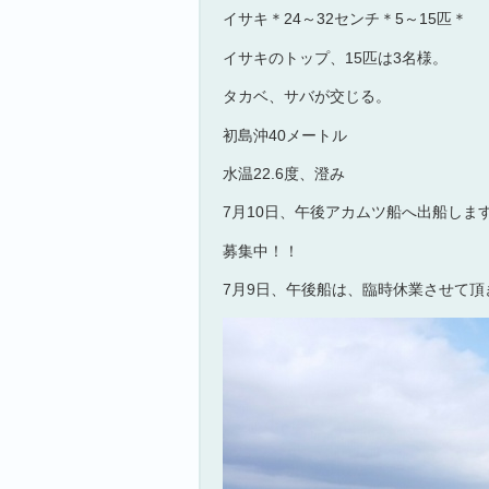
イサキ＊24～32センチ＊5～15匹＊
イサキのトップ、15匹は3名様。
タカベ、サバが交じる。
初島沖40メートル
水温22.6度、澄み
7月10日、午後アカムツ船へ出船しま
募集中！！
7月9日、午後船は、臨時休業させて頂