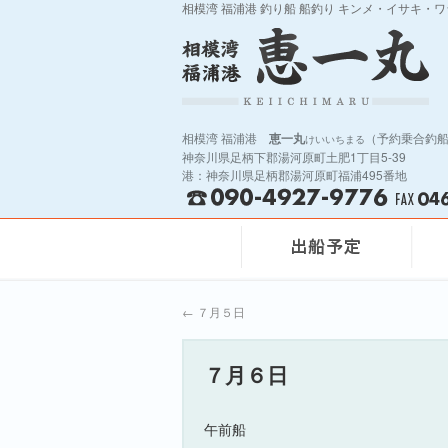
相模湾 福浦港 釣り船 船釣り キンメ・イサキ・
相模湾 福浦港
恵一丸
（予約乗合釣
けいいちまる
神奈川県足柄下郡湯河原町土肥1丁目5-39
港：神奈川県足柄郡湯河原町福浦495番地
←
７月５日
７月６日
午前船