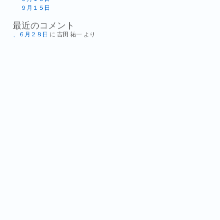
９月１５日
最近のコメント
、６月２８日
に
吉田 祐一
より