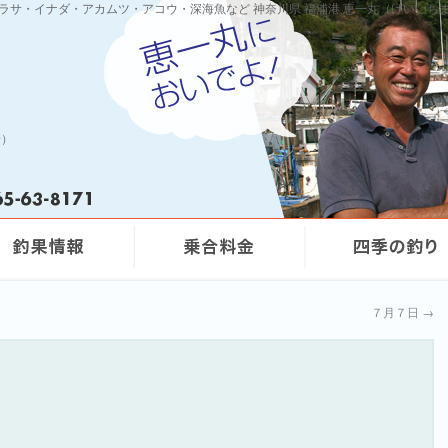
ワラサ・イナダ・アカムツ・アコウ・深海魚など 神奈川県 福浦港 恵一丸（けいいち
船）
７月７日
→